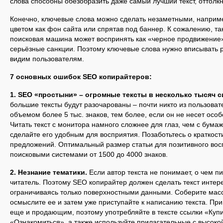
слова способны обезобразить даже самый лучший текст, оттолкн
Конечно, ключевые слова можно сделать незаметными, наприме
цветом как фон сайта или спрятав под баннер. К сожалению, та
поисковая машина может воспринять как «черное продвижение»
серьёзные санкции. Поэтому ключевые слова нужно вписывать р
видим пользователям.
7 основных ошибок SEO копирайтеров:
1. SEO «простыни» – огромные тексты в несколько тысяч 
большие тексты будут разочарованы – почти никто из пользовате
объемом более 5 тыс. знаков, тем более, если он не несет осо
Читать текст с монитора намного сложнее для глаз, чем с бума
сделайте его удобным для восприятия. Позаботьтесь о краткост
предложений. Оптимальный размер статьи для позитивного вос
поисковыми системами от 1500 до 4000 знаков.
2. Незнание тематики.
Если автор текста не понимает, о чем пи
читатель. Поэтому SEO копирайтер должен сделать текст интер
ограничиваясь только поверхностными данными. Соберите мас
осмыслите ее и затем уже приступайте к написанию текста. При
еще и продающим, поэтому употребляйте в тексте ссылки «Купи
«Ознакомиться», а также используйте прилагательные с высоко