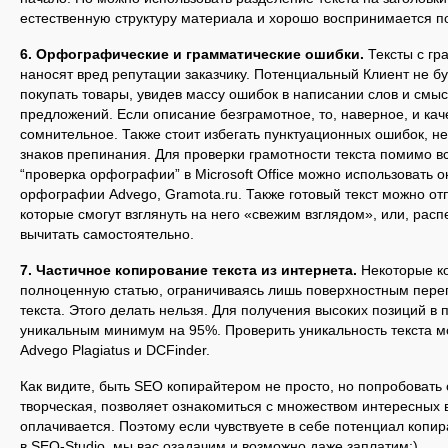
естественную структуру материала и хорошо воспринимается 
6. Орфографические и грамматические ошибки.
Тексты с гр
наносят вред репутации заказчику. Потенциальный Клиент не бу
покупать товары, увидев массу ошибок в написании слов и смы
предложений. Если описание безграмотное, то, наверное, и кач
сомнительное. Также стоит избегать пунктуационных ошибок, н
знаков препинания. Для проверки грамотности текста помимо 
“проверка орфографии” в Microsoft Office можно использовать 
орфографии Advego, Gramota.ru. Также готовый текст можно отп
которые смогут взглянуть на него «свежим взглядом», или, расп
вычитать самостоятельно.
7. Частичное копирование текста из интернета.
Некоторые ко
полноценную статью, ограничиваясь лишь поверхностным пер
текста. Этого делать нельзя. Для получения высоких позиций в 
уникальным минимум на 95%. Проверить уникальность текста 
Advego Plagiatus и DCFinder.
Как видите, быть SEO копирайтером не просто, но попробовать 
творческая, позволяет ознакомиться с множеством интересных
оплачивается. Поэтому если чувствуете в себе потенциал копи
в SEO-Studio, мы вас озадачим и возможно даже заплатим:).