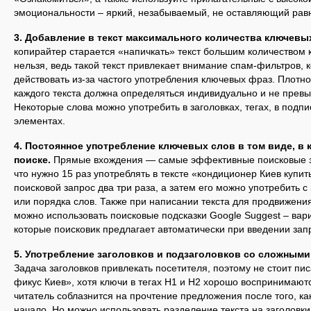
эмоциональности – яркий, незабываемый, не оставляющий равн
3. Добавление в текст максимального количества ключевы
копирайтер старается «напичкать» текст большим количеством 
нельзя, ведь такой текст привлекает внимание спам-фильтров,
действовать из-за частого употребления ключевых фраз. Плотн
каждого текста должна определяться индивидуально и не превы
Некоторые слова можно употребить в заголовках, тегах, в подпи
элементах.
4. Постоянное употребление ключевых слов в том виде, в 
поиске.
Прямые вхождения — самые эффективные поисковые зап
что нужно 15 раз употреблять в тексте «кондиционер Киев купит
поисковой запрос два три раза, а затем его можно употребить
или порядка слов. Также при написании текста для продвижени
можно использовать поисковые подсказки Google Suggest – вар
которые поисковик предлагает автоматически при введении зап
5. Употребление заголовков и подзаголовков со сложным
Задача заголовков привлекать посетителя, поэтому не стоит пис
фикус Киев», хотя ключи в тегах H1 и H2 хорошо воспринимают
читатель соблазнится на прочтение предложения после того, к
начало. Но можно использовать разделение текста на заголовки 