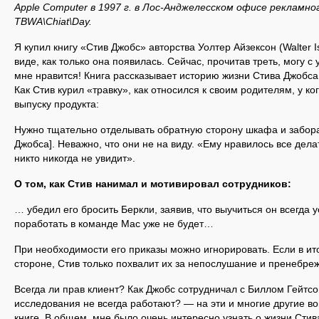
Apple Computer в 1997 г. в Лос-Анджелесском офисе рекламн
TBWA\Chiat\Day.
Я купил книгу «Стив Джобс» авторства Уолтер Айзексон (Walter 
виде, как только она появилась. Сейчас, прочитав треть, могу с
мне нравится! Книга рассказывает историю жизни Стива Джобса
Как Стив курил «травку», как относился к своим родителям, у ко
выпуску продукта:
Нужно тщательно отделывать обратную сторону шкафа и забора
Джобса]. Неважно, что они не на виду. «Ему нравилось все дела
никто никогда не увидит».
О том, как Стив нанимал и мотивировал сотрудников:
… убедил его бросить Беркли, заявив, что выучиться он всегда у
поработать в команде Mac уже не будет…
При необходимости его приказы можно игнорировать. Если в ито
стороне, Стив только похвалит их за непослушание и пренебре
Всегда ли прав клиент? Как Джобс сотрудничал с Биллом Гейт
исследования не всегда работают? — на эти и многие другие в
книге. В общем, мне было очень интересно узнать о жизни Стив