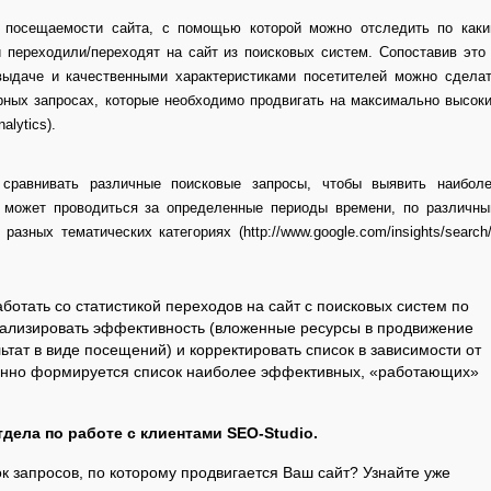
 посещаемости сайта, с помощью которой можно отследить по как
 переходили/переходят на сайт из поисковых систем. Сопоставив это
выдаче и качественными характеристиками посетителей можно сдела
рных запросах, которые необходимо продвигать на максимально высок
alytics).
сравнивать различные поисковые запросы, чтобы выявить наибол
 может проводиться за определенные периоды времени, по различн
разных тематических категориях (http://www.google.com/insights/search
отать со статистикой переходов на сайт с поисковых систем по
нализировать эффективность (вложенные ресурсы в продвижение
ьтат в виде посещений) и корректировать список в зависимости от
пенно формируется список наиболее эффективных, «работающих»
дела по работе с клиентами SEO-Studio.
к запросов, по которому продвигается Ваш сайт? Узнайте уже