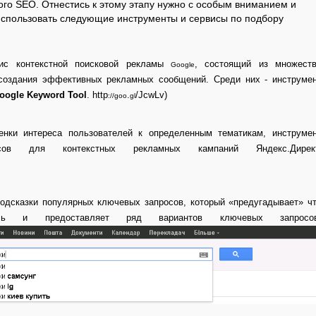
о SEO. Отнестись к этому этапу нужно с особым вниманием и
спользовать следующие инструменты и сервисы по подбору
с контекстной поисковой рекламы
, состоящий из множест
Google
создания эффективных рекламных сообщений. Среди них - инструме
oogle
Keyword
Tool
.
http
.
/
JcwLv
)
://
goo
gl
нки интереса пользователей к определенным тематикам, инструме
сов для контекстных рекламных кампаний Яндекс.Директ
одсказки популярных ключевых запросов, который «предугадывает» ч
ль и предоставляет ряд вариантов ключевых запросов