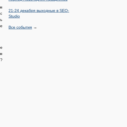
им
21-24 декабря выходные в SEO-
 с
Studio
ть
ие
Все события
→
ее
ым
/?