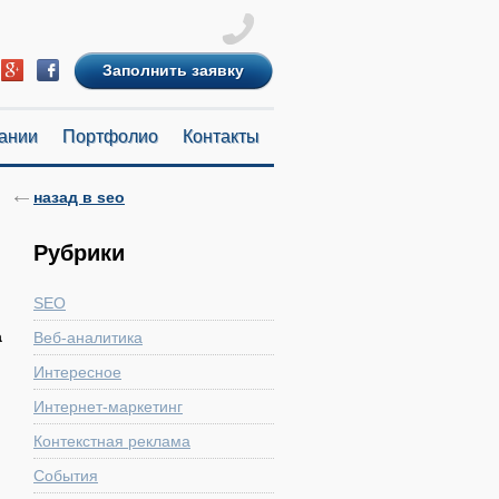
Заполнить заявку
ании
Портфолио
Контакты
назад в seo
Рубрики
SEO
а
Веб-аналитика
Интересное
Интернет-маркетинг
Контекстная реклама
События