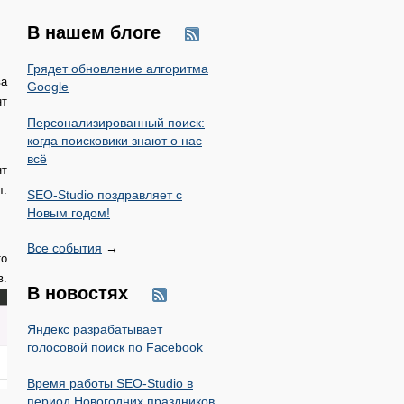
В нашем блоге
Грядет обновление алгоритма
ва
Google
нт
Персонализированный поиск:
когда поисковики знают о нас
всё
нт
.
SEO-Studio поздравляет с
Новым годом!
Все события
→
то
.
В новостях
Яндекс разрабатывает
голосовой поиск по Facebook
Время работы SEO-Studio в
период Новогодних праздников