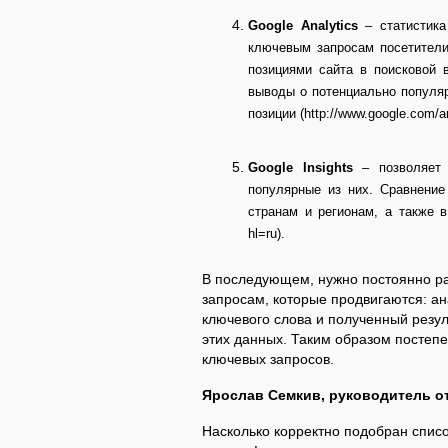
Google
Analytics
– статистика
ключевым запросам посетители
позициями сайта в поисковой 
выводы о потенциально популя
позиции (http://www.google.com/an
G
oogle
I
nsights
– позволяет 
популярные из них. Сравнение
странам и регионам, а также в 
hl=ru).
В последующем, нужно постоянно раб
запросам, которые продвигаются: а
ключевого слова и полученный резул
этих данных. Таким образом посте
ключевых запросов.
Ярослав Семкив, руководитель от
Насколько корректно подобран списо