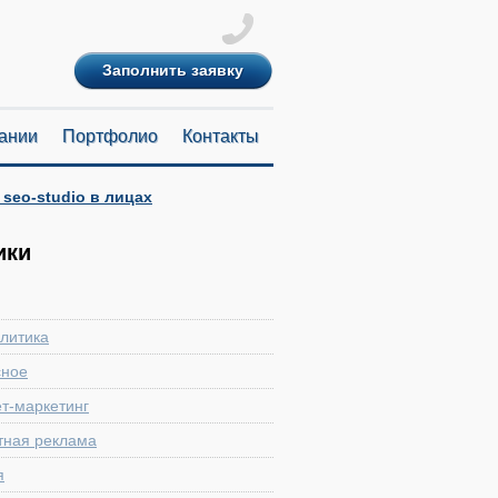
Заполнить заявку
ании
Портфолио
Контакты
 seo-studio в лицах
ики
литика
сное
т-маркетинг
тная реклама
я