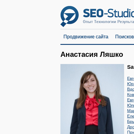
Продвижение сайта
Поисков
Анастасия Ляшко
Sa
Евг
Юр
Вд
Ков
Ев
Юл
Ма
Ел
Бр
Дро
Пр