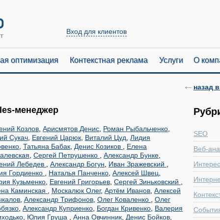
Вход для клиентов
ая оптимизация
Контекстная реклама
Услуги
О комп
назад в
les-менеджер
Рубр
ений Козлов
,
Арисмятов Денис
,
Роман Рыбальченко
,
SEO
ий Сукач
,
Евгений Царюк
,
Виталий Цуд
,
Лидия
овенко
,
Татьяна Бабак
,
Денис Козиков
,
Елена
Веб-ана
алевская
,
Сергей Петрушенко
,
Александр Бунке
,
гений Лебедев
,
Александр Богун
,
Иван Зражевский
,
Интере
ия Гордиенко
,
Наталья Панченко
,
Алексей Швец
,
Интерне
рия Кузьменко
,
Евгений Григорьев
,
Сергей Зиньковский
,
ена Каминская
,
Москалюк Олег
,
Артём Иванов
,
Алексей
Контекс
ыкалов
,
Александр Трифонов
,
Олег Коваленко
,
Олег
бязко
,
Александр Куприенко
,
Богдан Кривенко
,
Валерия
Событи
иходько
,
Юлия Груша
,
Анна Овчинник
,
Денис Бойков
,