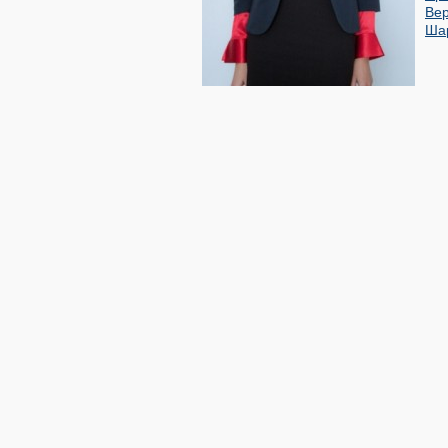
Ве
Ша