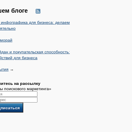
шем блоге
 инфографика для бизнеса: делаем
ятельно
аморай
дан и покупательская способность:
йствий для бизнеса
ытия
→
итесь на рассылку
ы поискового маркетинга»