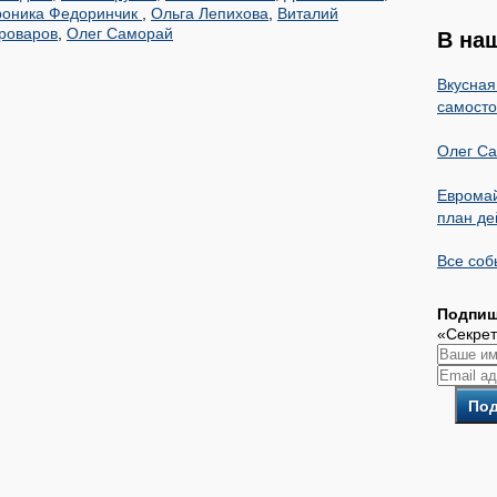
роника Федоринчик
,
Ольга Лепихова
,
Виталий
роваров
,
Олег Саморай
В на
Вкусная
самосто
Олег С
Евромай
план де
Все соб
Подпиш
«Секрет