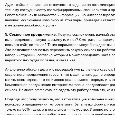
Аудит сайта и написание технического задания на оптимизацию
тесному сотрудничеству квалифицированных специалистов и п
Робот может найти множество информации, но интерпретироват
человек. Исключение кого-либо из этой пары, приведет к катас
и не жизнеспособности услуги.
5. Ссылочное продвижение.
Покупка ссылок очень важный эта
вы определяете, покупать ссылку или нет? Смотрите на параме
весь его сайт, не так ли? Таких параметров могут быть десятки,
Это позволяет полностью переложить закупку ссылок на робото
набор инструкций, согласно которым может определить какая с
вероятностью будет полезна, а какая нет.
Аналогично обстоят дела и с проверкой уже купленных ссылок.
ссылочного продвижения говорят, что машина никогда не опреде
как человек, однако что же именно она не сможет определить отв
Комплексное продвижение интернет-магазина предполагает раб
ссылок. Намного эффективнее отдать эту работу автомату, чем 
Подводя итог, хочу отметить, что автоматизация возможна и не
поискового продвижения, которые могут быть четко формализо
только на 50% наука, а в остальном — искусство. Именно по это
лучше всего справиться робот, а вот в других просто необходи