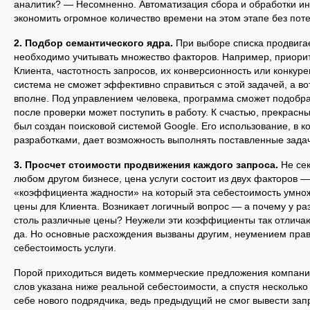
аналитик? — Несомненно. Автоматизация сбора и обработки и
экономить огромное количество времени на этом этапе без поте
2. Подбор семантического ядра.
При выборе списка продвига
необходимо учитывать множество факторов. Например, приори
Клиента, частотность запросов, их конверсионность или конкур
система не сможет эффективно справиться с этой задачей, а в
вполне. Под управлением человека, программа сможет подобра
после проверки может поступить в работу. К счастью, прекрас
был создан поисковой системой Google. Его использование, в 
разработками, дает возможность выполнять поставленные зада
3. Просчет стоимости продвижения каждого запроса.
Не сек
любом другом бизнесе, цена услуги состоит из двух факторов 
«коэффициента жадности» на который эта себестоимость умн
цены для Клиента. Возникает логичный вопрос — а почему у ра
столь различные цены? Неужели эти коэффициенты так отличают
да. Но основные расхождения вызваны другим, неумением прав
себестоимость услуги.
Порой приходиться видеть коммерческие предложения компаний
слов указана ниже реальной себестоимости, а спустя нескольк
себе нового подрядчика, ведь предыдущий не смог вывести зап