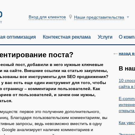
Вход для клиентов
Наши представительства
ая оптимизация
Контекстная реклама
Услуги
О комп
ентирование поста?
назад в
есный пост, добавили в него нужные ключевые
В на
и на сайте. Внешние ссылки на статью закуплены,
льзованы все инструменты для SEO продвижения?
10 спос
 у вас есть еще один инструмент для того, чтобы
сайта в
 страницу – комментарии пользователей. Как
риев от пользователей, и зачем они нужны,
E-comm
аться.
интерне
открыта
имуществ: первое это получение дополнительного,
раниц. Благодаря пользовательским комментариям, вы
Как уве
тивные запросы, ведь невозможно вместить в одну
. Google анализирует наличие комментариев и
Эксперт