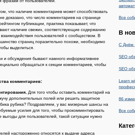
 фразам от пользователей.
автомат
ом, что наличие комментариев может способствовать
 не доказано, что число комментариев на странице
Все соб
ейтингом публикации, практика показывает, что
ивают наличие свежих, соответствующие содержанию
В но
 взаимодействия пользователей с сообществом. В
льшинство страниц поразительно похожи, необходимо
С Днём 
тобы выделиться.
SEO обз
рии и обсуждения бывают намного информативнее
пециально обращаться к секции комментариев, чтобы
SEO обз
Learn w
ства комментариев:
профес
ентирования.
Для того чтобы оставить комментарий на
кучу дополнительных полей или решить защитное
86 изме
убика рубика? Поздравляем, у вас мизерные шансы на
ебуемые усилия для того, чтобы прокомментировать
Все соб
 выгоды для пользователей, такой ситуации нужно
Кате
телей настороженно относятся к выдаче адреса