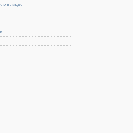
dio в лицах
ии