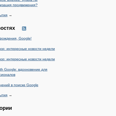
изация продвижения?
ытия
→
востях
рождения, Google!
ор: интересные новости недели
ор: интересные новости недели
ith Google: вдохновение для
сионалов
нений в поиске Google
ытия
→
гории