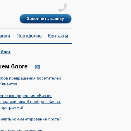
Заполнить заявку
ании
Портфолио
Контакты
 блог
шем блоге
обов превращения посетителей
 Клиентов
erce конференция «Бизнес
т-магазинов» 8 ноября в Киеве:
 программа!
личить комментирование поста?
ное мнение: нужна ли