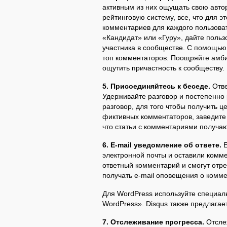
активным из них ощущать свою автор
рейтинговую систему, все, что для э
комментариев для каждого пользоват
«Кандидат» или «Гуру», дайте польз
участника в сообществе. С помощью
топ комментаторов. Поощряйте амб
ощутить причастность к сообществу.
5. Присоединяйтесь к беседе.
Отве
Удерживайте разговор и постепенно
разговор, для того чтобы получить 
фиктивных комментаторов, заведите 
что статьи с комментариями получа
6. E-mail уведомление об ответе.
Е
электронной почты и оставили комме
ответный комментарий и смогут отр
получать e-mail оповещения о комм
Для WordPress используйте специал
WordPress». Disqus также предлагае
7. Отслеживание прогресса.
Отслеж