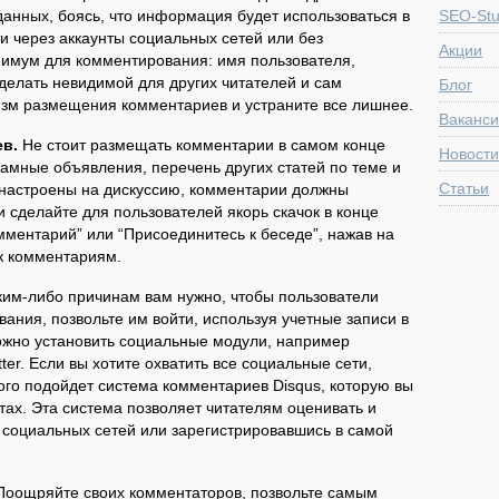
анных, боясь, что информация будет использоваться в
SEO-Stu
и через аккаунты социальных сетей или без
Акции
имум для комментирования: имя пользователя,
делать невидимой для других читателей и сам
Блог
зм размещения комментариев и устраните все лишнее.
Ваканс
ев.
Не стоит размещать комментарии в самом конце
Новости
амные объявления, перечень других статей по теме и
Статьи
настроены на дискуссию, комментарии должны
и сделайте для пользователей якорь скачок в конце
омментарий” или “Присоединитесь к беседе”, нажав на
 к комментариям.
ким-либо причинам вам нужно, чтобы пользователи
ания, позвольте им войти, используя учетные записи в
ожно установить социальные модули, например
ter. Если вы хотите охватить все социальные сети,
ого подойдет система комментариев Disqus, которую вы
тах. Эта система позволяет читателям оценивать и
 социальных сетей или зарегистрировавшись в самой
оощряйте своих комментаторов, позвольте самым