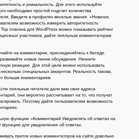
итетность и уникальность. Для этого используйте
того необходимо простой подсчет количества
еля. Введите в профилях веселые звания: «Новичок,
ователям возможность измерить авторитетность
 Top плагина для WordPress можно показывать рейтинг
ициозных участников, дайте лояльным комментаторам
чайте на комментарии, присоединяйтесь к беседе.
 развивайте новые линии обсуждения. Начните
цепную реакцию. Для этой цели можно использовать
несколько специальных аккаунтов. Реальность такова,
ют больше комментариев.
сли лояльные читатели дали вам свои адреса
нтарий, они вероятно рассчитывает на то, что получат
еагировать. Поэтому дайте пользователям возможность
ентариях.
ьную функцию «Комментарий Уведомлять об ответах на
т функцию для уведомления об ответах.
ивать приток новых комментаторов на сайте довольно